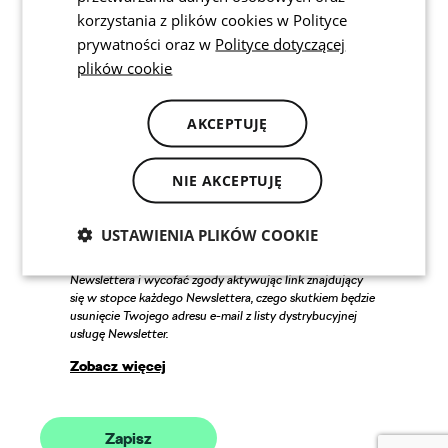
potrzeb
korzystania z plików cookies w Polityce
prywatności oraz w
Polityce dotyczącej
Szukam nowego samochodu
Szukam informacji dla właścicieli samochodów Škoda
plików cookie
Jak przetwarzamy Twoje dane?
AKCEPTUJĘ
Administratorem danych jest Volkswagen Group Polska
sp. z o.o. z siedzibą w Poznaniu (61-037), ul. Krańcowa 44
wpisana do Rejestru Przedsiębiorców prowadzonego
przez Sąd Rejonowy w Poznaniu – Nowe Miasto i Wilda,
NIE AKCEPTUJĘ
VIII Wydział Gospodarczy pod numerem KRS
0000327143, NIP 782-24-63-563, REGON 301062169
(VGP).
USTAWIENIA PLIKÓW COOKIE
W każdej chwili możesz zrezygnować z otrzymywania
Newslettera i wycofać zgody aktywując link znajdujący
się w stopce każdego Newslettera, czego skutkiem będzie
usunięcie Twojego adresu e-mail z listy dystrybucyjnej
usługę Newsletter.
Zobacz więcej
Zapisz