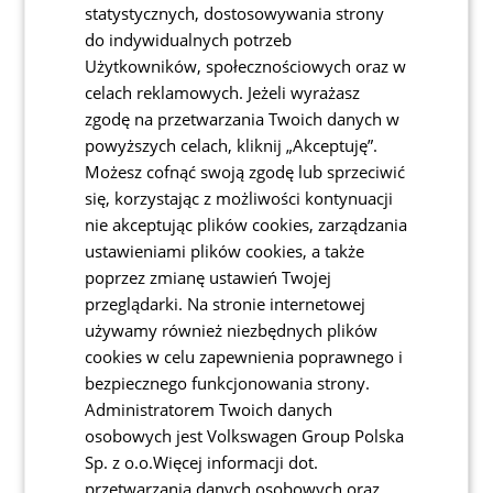
statystycznych, dostosowywania strony
Wejdź do świata Škody!
do indywidualnych potrzeb
Dowiedz się więcej i szybciej niż inni! Zyskaj
Użytkowników, społecznościowych oraz w
wczesny dostęp do nowości, premier nowych
modeli, najlepszych ofert i innych ważnych
celach reklamowych. Jeżeli wyrażasz
informacji.
zgodę na przetwarzania Twoich danych w
Imię
Nazwisko
powyższych celach, kliknij „Akceptuję”.
Możesz cofnąć swoją zgodę lub sprzeciwić
się, korzystając z możliwości kontynuacji
Adres - email*
nie akceptując plików cookies, zarządzania
ustawieniami plików cookies, a także
poprzez zmianę ustawień Twojej
przeglądarki. Na stronie internetowej
Chcę otrzymywać Newsletter od Volkswagen Group Polska Sp. z
używamy również niezbędnych plików
o.o. z wykorzystaniem adresu e-mail oraz pozostałych podanych
przeze mnie Danych.*
cookies w celu zapewnienia poprawnego i
W ramach Newslettera zgadzam się na otrzymywanie od
bezpiecznego funkcjonowania strony.
Volkswagen Group Polska Sp. z o.o. w/w informacji mogących
stanowić informacje handlowe i marketingowe.*
Administratorem Twoich danych
Akceptuję
regulamin
*
osobowych jest Volkswagen Group Polska
Sp. z o.o.Więcej informacji dot.
Pomóż nam dostosować komunikację do Twoich
przetwarzania danych osobowych oraz