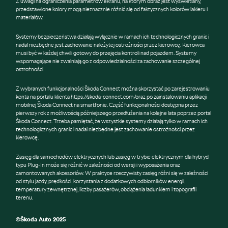
Z uwagi na ograniczenia parametrów ekranu, na którym obraz jest wyświetlany,
przedstawione kolory mogą nieznacznie różnić się od faktycznych kolorów lakieru i
materiałów.
Systemy bezpieczeństwa działają wyłącznie w ramach ich technologicznych granic i
nadal niezbędne jest zachowanie należytej ostrożności przez kierowcę. Kierowca
musi być w każdej chwili gotowy do przejęcia kontroli nad pojazdem. Systemy
wspomagające nie zwalniają go z odpowiedzialności za zachowanie szczególnej
ostrożności.
Z wybranych funkcjonalności Škoda Connect można skorzystać po zarejestrowaniu
konta na portalu klienta https://skoda-connect.com/oraz po zainstalowaniu aplikacji
mobilnej Škoda Connect na smartfonie. Część funkcjonalności dostępna przez
pierwszy rok z możliwością późniejszego przedłużenia na kolejne lata poprzez portal
Škoda Connect. Trzeba pamiętać, że wszystkie systemy działają tylko w ramach ich
technologicznych granic i nadal niezbędne jest zachowanie ostrożności przez
kierowcę.
Zasięg dla samochodów elektrycznych lub zasięg w trybie elektrycznym dla hybryd
typu Plug-In może się różnić w zależności od wersji i wyposażenia oraz
zamontowanych akcesoriów. W praktyce rzeczywisty zasięg różni się w zależności
od stylu jazdy, prędkości, korzystania z dodatkowych odbiorników energii,
temperatury zewnętrznej, liczby pasażerów, obciążenia ładunkiem i topografii
terenu.
©Škoda Auto 2025