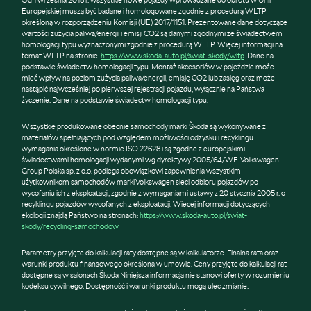
Europejskiej muszą być badane i homologowane zgodnie z procedurą WLTP
określoną w rozporządzeniu Komisji (UE) 2017/1151. Prezentowane dane dotyczące
wartości zużycia paliwa/energii i emisji CO2 są danymi zgodnymi ze świadectwem
homologacji typu wyznaczonymi zgodnie z procedurą WLTP. Więcej informacji na
temat WLTP na stronie:
https://www.skoda-auto.pl/swiat-skody/wltp
. Dane na
podstawie świadectw homologacji typu. Montaż akcesoriów w pojeździe może
mieć wpływ na poziom zużycia paliwa/energii, emisję CO2 lub zasięg oraz może
nastąpić najwcześniej po pierwszej rejestracji pojazdu, wyłącznie na Państwa
życzenie. Dane na podstawie świadectw homologacji typu.
Wszystkie produkowane obecnie samochody marki Škoda są wykonywane z
materiałów spełniających pod względem możliwości odzysku i recyklingu
wymagania określone w normie ISO 22628 i są zgodne z europejskimi
świadectwami homologacji wydanymi wg dyrektywy 2005/64/WE. Volkswagen
Group Polska sp. z o.o. podlega obowiązkowi zapewnienia wszystkim
użytkownikom samochodów marki Volkswagen sieci odbioru pojazdów po
wycofaniu ich z eksploatacji, zgodnie z wymaganiami ustawy z 20 stycznia 2005 r. o
recyklingu pojazdów wycofanych z eksploatacji. Więcej informacji dotyczących
ekologii znajdą Państwo na stronach:
https://www.skoda-auto.pl/swiat-
skody/recycling-samochodow
Parametry przyjęte do kalkulacji raty dostępne są w kalkulatorze. Finalna rata oraz
warunki produktu finansowego określona w umowie. Ceny przyjęte do kalkulacji rat
dostępne są w salonach Škoda Niniejsza informacja nie stanowi oferty w rozumieniu
kodeksu cywilnego. Dostępność i warunki produktu mogą ulec zmianie.