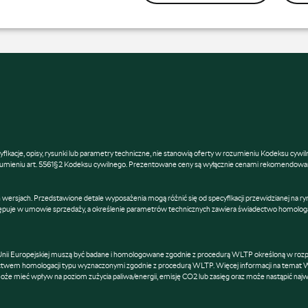
fikacje, opisy, rysunki lub parametry techniczne, nie stanowią oferty w rozumieniu Kodeksu cywi
umieniu art. 5561§2 Kodeksu cywilnego. Prezentowane ceny są wyłącznie cenami rekomendowan
rsjach. Przedstawione detale wyposażenia mogą różnić się od specyfikacji przewidzianej na ry
astępuje w umowie sprzedaży, a określenie parametrów technicznych zawiera świadectwo homologa
Unii Europejskiej muszą być badane i homologowane zgodnie z procedurą WLTP określoną w rozp
adectwem homologacji typu wyznaczonymi zgodnie z procedurą WLTP. Więcej informacji na temat 
 mieć wpływ na poziom zużycia paliwa/energii, emisję CO2 lub zasięg oraz może nastąpić najwcze