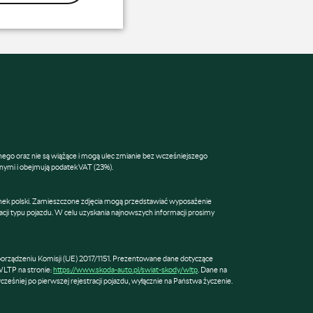
lnego oraz nie są wiążące i mogą ulec zmianie bez wcześniejszego
ymi i obejmują podatek VAT (23%).
nek polski. Zamieszczone zdjęcia mogą przedstawiać wyposażenie
cji typu pojazdu. W celu uzyskania najnowszych informacji prosimy
orządzeniu Komisji (UE) 2017/1151. Prezentowane dane dotyczące
WLTP na stronie:
https://www.skoda-auto.pl/swiat-skody/wltp
. Dane na
śniej po pierwszej rejestracji pojazdu, wyłącznie na Państwa życzenie.