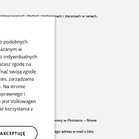
3, REGON 301062169 (VGP) oraz Preferowany Dealer, działający
anta Centrum Informacji lub Preferowanego Dealera o rezygnacji z
). Swoje dodatkowe zgody możesz cofnąć poprzez formularz
interesowaniach, ofertach, zamówieniach i zleceniach w ramach...
b z Autoryzowanym Dealerem / Autoryzowanym Partnerem
ub podobnych
skazanym w
do indywidualnych
ażasz zgodę na
fnąć swoją zgodę
ies, zarządzania
ingowe.
. Na stronie
oprawnego i
 jest Volkswagen
z korzystania z
iorców prowadzonego przez Sąd Rejonowy w Poznaniu – Nowe
skutkiem będzie usunięcie Twojego adresu e-mail z listy
AKCEPTUJĘ