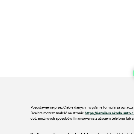
Pozostawienie przez Ciebie danych i wysłanie formularza oznacz
https://retailers.skoda-auto.
Dealera możesz znaleźć na stronie
dot. możliwych sposobów finansowania z użyciem telefonu lub ad
Twoje zapytanie przekażemy wybranemu przez Ciebie Autoryzowan
dobrowolne, lecz niezbędne do obsługi Twojego zapytania. Admin