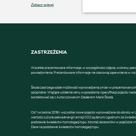
Zobacz więcej
ZASTRZEŻENIA
Wszelkie prezentowane informacje, w szczególności zdjęcia, wykresy, specy
powiadomienia. Prezentowane informacje nie stanowią zapewnienia w roz
Škoda zastrzega sobie możliwość wprowadzenia zmian w prezentowanych we
opcjonalne. Wiążące ustalenie ceny, wyposażenia i specyfikacji pojazdu n
kontaktować się z Autoryzowanym Dealerem Marki Škoda.
Od 1 września 2018 r. wszystkie nowe pojazdy wprowadzane do obrotu w 
wartości zużycia paliwa/energii i emisji CO2 są danymi zgodnymi ze świ
podstawie świadectw homologacji typu. Montaż akcesoriów w pojeździe może
Dane na podstawie świadectw homologacji typu.