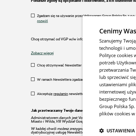
Poniższe zgody są opcjonalne i dobrowolne, a ich udzielenie 
prowadzonego przez Sąd Rejonowy w Poznaniu - Nowe Miasto i 
na zasadzie współadministrowania. W każdej chwili możesz cofnąć
dalszego kontaktu w tym zakresie (utrata zainteresowania ofert
Zgadzam się na używanie przez Volkswagen Group Polska Sp. z o.o. 
https://www.twoja.skoda.
umieszczony na stronie internetowej
rozwiń
Serwisowym marki Škoda.
Cenimy Was
Chcę otrzymać od VGP w/w informacje handlowe i marketingowe
Szanujemy Twoją 
technologii i u
Zobacz więcej
Polityce cookies 
potrzeb Użytkown
Chcę otrzymywać Newsletter od Volkswagen Group Polska Sp. z o.
przetwarzania Tw
lub sprzeciwić si
W ramach Newslettera zgadzam się na otrzymywanie od Volkswagen
ustawieniami plik
internetowej uży
Akceptuję
regulamin
newslettera
bezpiecznego fun
Group Polska Sp. 
Jak przetwarzamy Twoje dane?
plików cookies w
Administratorem danych jest Volkswagen Group Polska sp. z o.o
Miasto i Wilda, VIII Wydział Gospodarczy pod numerem KRS 0
W każdej chwili możesz zrezygnować z otrzymywania Newslettera 
USTAWIENIA
dystrybucyjnej usługę Newsletter. .