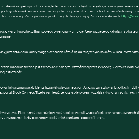
ateriałów spełniających pod względem możliwości odzysku i recyklingu wymagania określone 
podlega obowiązkowi zapewnienia wszystkim użytkownikom samochodów marki Volkswagen sieci o
 z eksploatacji. Więcej informacji dotyczących ekologii znajdą Państwo na stronach:
https://www
rata oraz warunki produktu finansowego określona w umowie. Ceny przyjęte do kalkulacji rat dostęp
zmianie.
ny, przedstawione kolory mogą nieznacznie różnić się od faktycznych kolorów lakieru i materiałó
ranic i nadal niezbędne jest zachowanie należytej ostrożności przez kierowcę. Kierowca musi być
nej ostrożności.
aniu konta na portalu klienta https://skoda-connect.com/oraz po zainstalowaniu aplikacji mobil
ez portal Škoda Connect. Trzeba pamiętać, że wszystkie systemy działają tylko w ramach ich techn
hybryd typu Plug-In może się różnić w zależności od wersji i wyposażenia oraz zamontowanych akc
ry zewnętrznej, liczby pasażerów, obciążenia ładunkiem i topografii terenu.