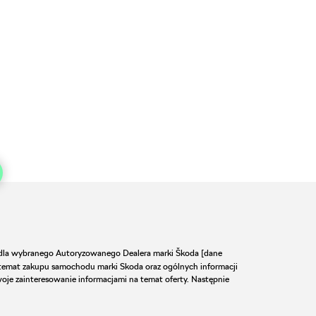
że dla wybranego Autoryzowanego Dealera marki Škoda [dane
a temat zakupu samochodu marki Skoda oraz ogólnych informacji
oje zainteresowanie informacjami na temat oferty. Następnie
ania (Preferowany Dealer). Podanie Twoich danych jest
1-037), ul. Krańcowa 44 wpisana do Rejestru Przedsiębiorców