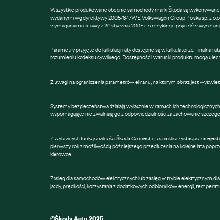
Wszystkie produkowane obecnie samochody marki Škoda są wykonywane z m
wydanymi wg dyrektywy 2005/64/WE. Volkswagen Group Polska sp. z o.o. 
wymaganiami ustawy z 20 stycznia 2005 r. o recyklingu pojazdów wycofanych
Parametry przyjęte do kalkulacji raty dostępne są w kalkulatorze. Finalna 
rozumieniu kodeksu cywilnego. Dostępność i warunki produktu mogą ulec 
Z uwagi na ograniczenia parametrów ekranu, na którym obraz jest wyświetla
Systemy bezpieczeństwa działają wyłącznie w ramach ich technologicznych g
wspomagające nie zwalniają go z odpowiedzialności za zachowanie szczegól
Z wybranych funkcjonalności Škoda Connect można skorzystać po zarejestrow
pierwszy rok z możliwością późniejszego przedłużenia na kolejne lata poprz
kierowcę.
Zasięg dla samochodów elektrycznych lub zasięg w trybie elektrycznym dla 
jazdy, prędkości, korzystania z dodatkowych odbiorników energii, temperatu
©Škoda Auto 2025