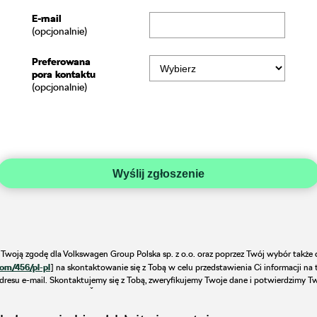
E-mail
(opcjonalnie)
Preferowana
pora kontaktu
(opcjonalnie)
Wyślij zgłoszenie
a Twoją zgodę dla Volkswagen Group Polska sp. z o.o. oraz poprzez Twój wybór tak
com/456/pl-pl
] na skontaktowanie się z Tobą w celu przedstawienia Ci informacji n
resu e-mail. Skontaktujemy się z Tobą, zweryfikujemy Twoje dane i potwierdzimy Tw
emu Dealerowi marki Škoda, który skontaktuje z Tobą celem obsługi Twojego zapyt
istratorem danych jest Volkswagen Group Polska sp. z o.o. z siedzibą w Poznaniu (6