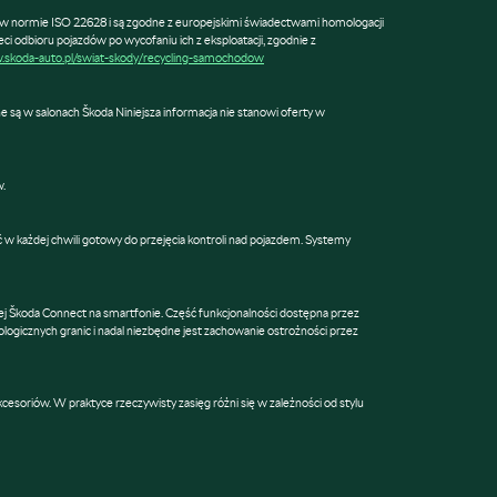
w normie ISO 22628 i są zgodne z europejskimi świadectwami homologacji
dbioru pojazdów po wycofaniu ich z eksploatacji, zgodnie z
.skoda-auto.pl/swiat-skody/recycling-samochodow
ne są w salonach Škoda Niniejsza informacja nie stanowi oferty w
w.
 w każdej chwili gotowy do przejęcia kontroli nad pojazdem. Systemy
nej Škoda Connect na smartfonie. Część funkcjonalności dostępna przez
ologicznych granic i nadal niezbędne jest zachowanie ostrożności przez
esoriów. W praktyce rzeczywisty zasięg różni się w zależności od stylu