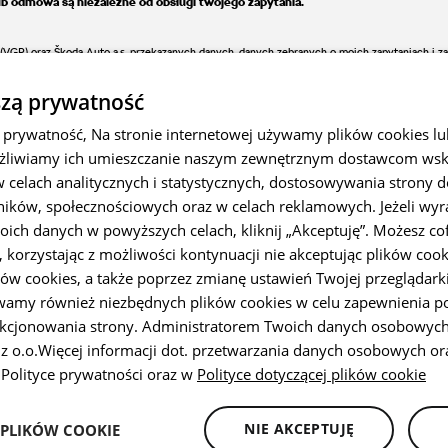
lub odmowa są niezależne od obsługi twojego zapytania.
Wilda, VIII Wydział Gospodarczy pod numerem KRS 0000327143, NIP 782-24-63-56
 swoją zgodę i zrezygnować z otrzymania informacji dot. oferty informując konsult
ą będzie dla nas jednoznaczna z cofnięciem Twojej zgody na obsługę tego zapytania
(VGP) oraz Škoda Auto a.s. przekazanych danych, danych zebranych o moich zapytaniach i za
pl/formularze/formularz-cofniecia-zgod
albo bezpośrednio w kontakcie z VGP lu
zą prywatność
 poprzez:
E-mail
SMS/MMS
Telefon
prywatność, Na stronie internetowej używamy plików cookies l
możliwiamy ich umieszczanie naszym zewnętrznym dostawcom w
w celach analitycznych i statystycznych, dostosowywania strony 
ików, społecznościowych oraz w celach reklamowych. Jeżeli wyr
o. z wykorzystaniem adresu e-mail oraz pozostałych podanych przeze mnie Danych.
oich danych w powyższych celach, kliknij „Akceptuję”. Możesz co
ę, korzystając z możliwości kontynuacji nie akceptując plików cook
 Group Polska Sp. z o.o. w/w informacji mogących stanowić informacje handlowe i market
ów cookies, a także poprzez zmianę ustawień Twojej przeglądarki
wamy również niezbędnych plików cookies w celu zapewnienia p
kcjonowania strony. Administratorem Twoich danych osobowych
z o.o.Więcej informacji dot. przetwarzania danych osobowych ora
 Polityce prywatności oraz w
Polityce dotyczącej plików cookie
. z siedzibą w Poznaniu (61-037), ul. Krańcowa 44 wpisana do Rejestru Przedsięb
000327143, NIP 782-24-63-563, REGON 301062169 (VGP).
i wycofać zgody aktywując link znajdujący się w stopce każdego Newslettera, czego 
NIE AKCEPTUJĘ
 PLIKÓW COOKIE