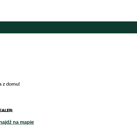
a z domu!
EALER:
najdź na mapie